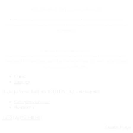
ООО "Дим Марк", ТЦ Град, 2 этаж, павильон 257
•
•
Услуги по установке прочих готовых металлоизделий
Услуги по установке, реморту и
•
обслуживанию прочих готовых металлоизделий
Услуги в области производства прочих готовых
металлоизделий.
Работаем по безналичному расчету.
Осуществляет деятельность в соответствии с Государственной регистрацией св-ва от 16.10.2015 г..
Регистрацией в Реестре бытовых услуг РБ от 23.03.2020 г. Номер св-ва: 84400, выдано Минским
городским исполкомом 25.03.2020 г.
О нас
Галерея
Часы работы: 9-00 по 18-00 Сб., Вс. - выходной
Смотреть каталог
Контакты
+375 (29) 679-66-86
Grande Forge