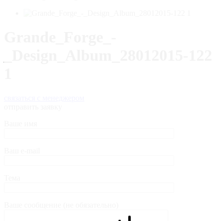
Grande_Forge_-
_Design_Album_28012015-122
1
связаться с менеджером
отправить заявку
Ваше имя
Ваш e-mail
Тема
Ваше сообщение (не обязательно)