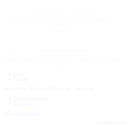
ООО "Дим Марк", ТЦ Град, 2 этаж, павильон 257
•
•
Услуги по установке прочих готовых металлоизделий
Услуги по установке, реморту и
•
обслуживанию прочих готовых металлоизделий
Услуги в области производства прочих готовых
металлоизделий.
Работаем по безналичному расчету.
Осуществляет деятельность в соответствии с Государственной регистрацией св-ва от 16.10.2015 г..
Регистрацией в Реестре бытовых услуг РБ от 23.03.2020 г. Номер св-ва: 84400, выдано Минским
городским исполкомом 25.03.2020 г.
О нас
Галерея
Часы работы: 9-00 по 18-00 Сб., Вс. - выходной
Смотреть каталог
Контакты
+375 (29) 679-66-86
Grande Forge