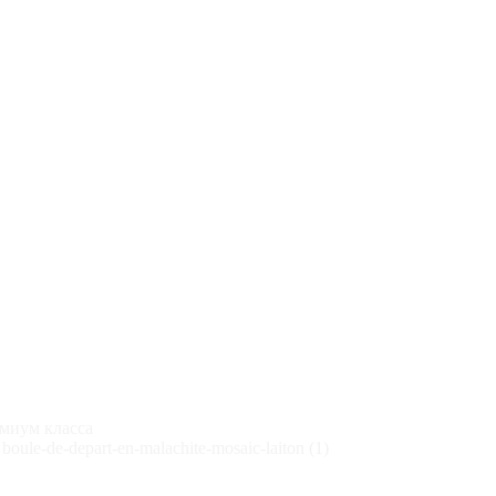
миум класса
\
boule-de-depart-en-malachite-mosaic-laiton (1)