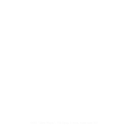
ООО "Дим Марк", ТЦ Град, 2 этаж, павильон 257